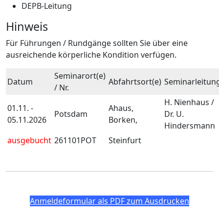
DEPB-Leitung
Hinweis
Für Führungen / Rundgänge sollten Sie über eine
ausreichende körperliche Kondition verfügen.
Seminarort(e)
Datum
Abfahrtsort(e)
Seminarleitun
/ Nr.
H. Nienhaus /
01.11. -
Ahaus,
Potsdam
Dr. U.
05.11.2026
Borken,
Hindersmann
ausgebucht
261101POT
Steinfurt
Anmeldeformular als PDF zum Ausdrucken