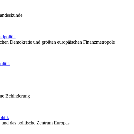
 Landeskunde
ndpolitik
tschen Demokratie und größten europäischen Finanzmetropole
litik
hne Behinderung
litik
en und das politische Zentrum Europas