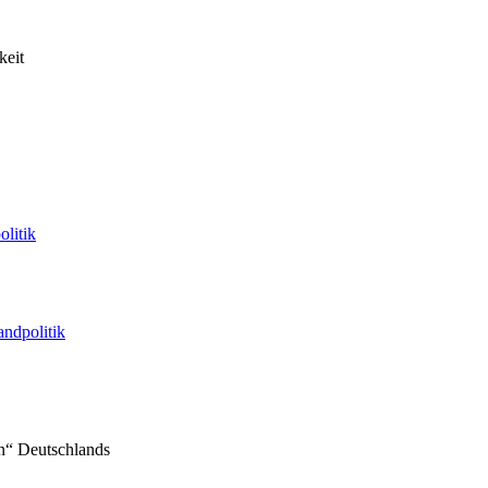
keit
litik
andpolitik
n“ Deutschlands