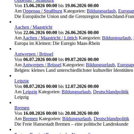
Oppenau / Straßburg
Von
15.06.2026 00:00
bis
19.06.2026 00:00
Am
Oppenau / Straßburg
Kategorien:
Bildungsurlaub
,
Europapo
Die Europäische Union und die Grenzregion Deutschland-Fran
Aachen / Maastricht
Von
22.06.2026 00:00
bis
26.06.2026 00:00
Am
Aachen / Maastricht / Lüttich
Kategorien:
Bildungsurlaub
,
Europa im Kleinen: Die Euregio Maas-Rhein
Antwerpen / Brüssel
Von
06.07.2026 00:00
bis
09.07.2026 00:00
Am
Antwerpen / Brüssel
Kategorien:
Bildungsurlaub
,
Europapo
Belgien: kleines Land unterschiedlichster kultureller Identität
Leipzig
Von
08.07.2026 00:00
bis
12.07.2026 00:00
Am
Leipzig
Kategorien:
Bildungsurlaub
,
Deutschlandpolitik
Leipzig
Bremen
Von
16.08.2026 00:00
bis
20.08.2026 00:00
Am
Bremen
Kategorien:
Bildungsurlaub
,
Deutschlandpolitik
Die Freie Hansestadt Bremen – eine politische Landeskunde