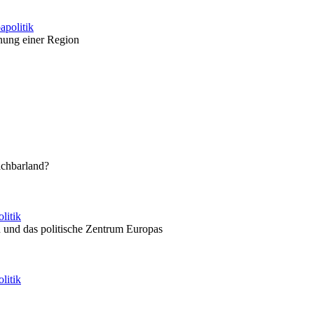
apolitik
nung einer Region
achbarland?
litik
en und das politische Zentrum Europas
litik