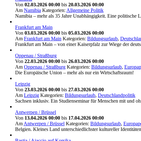
Von
02.03.2026 00:00
bis
20.03.2026 00:00
Am
Namibia
Kategorien:
Allgemeine Politik
Namibia – mehr als 35 Jahre Unabhängigkeit. Eine politische
Frankfurt am Main
Von
03.03.2026 00:00
bis
05.03.2026 00:00
Am
Frankfurt am Main
Kategorien:
Bildungsurlaub
,
Deutschla
Frankfurt am Main – von einer Kaiserpfalz zur Wiege der deu
Oppenau / Straßburg
Von
22.03.2026 00:00
bis
26.03.2026 00:00
Am
Oppenau / Straßburg
Kategorien:
Bildungsurlaub
,
Europapo
Die Europäische Union – mehr als nur ein Wirtschaftsraum!
Leipzig
Von
23.03.2026 00:00
bis
27.03.2026 00:00
Am
Leipzig
Kategorien:
Bildungsurlaub
,
Deutschlandpolitik
Sachsen inklusiv. Ein Studienseminar für Menschen mit und o
Antwerpen / Brüssel
Von
13.04.2026 00:00
bis
17.04.2026 00:00
Am
Antwerpen / Brüssel
Kategorien:
Bildungsurlaub
,
Europapo
Belgien. Kleines Land unterschiedlichster kultureller Identität
Bastia / Ajaccio auf Korsika