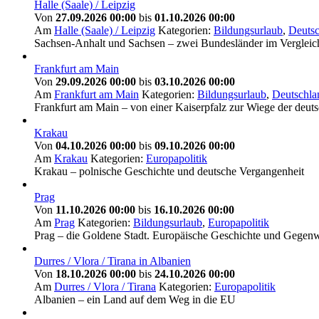
Halle (Saale) / Leipzig
Von
27.09.2026 00:00
bis
01.10.2026 00:00
Am
Halle (Saale) / Leipzig
Kategorien:
Bildungsurlaub
,
Deutsc
Sachsen-Anhalt und Sachsen – zwei Bundesländer im Vergleic
Frankfurt am Main
Von
29.09.2026 00:00
bis
03.10.2026 00:00
Am
Frankfurt am Main
Kategorien:
Bildungsurlaub
,
Deutschla
Frankfurt am Main – von einer Kaiserpfalz zur Wiege der deu
Krakau
Von
04.10.2026 00:00
bis
09.10.2026 00:00
Am
Krakau
Kategorien:
Europapolitik
Krakau – polnische Geschichte und deutsche Vergangenheit
Prag
Von
11.10.2026 00:00
bis
16.10.2026 00:00
Am
Prag
Kategorien:
Bildungsurlaub
,
Europapolitik
Prag – die Goldene Stadt. Europäische Geschichte und Gegenw
Durres / Vlora / Tirana in Albanien
Von
18.10.2026 00:00
bis
24.10.2026 00:00
Am
Durres / Vlora / Tirana
Kategorien:
Europapolitik
Albanien – ein Land auf dem Weg in die EU