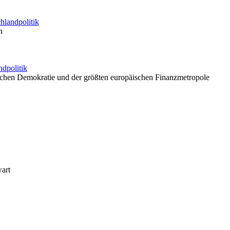
hlandpolitik
h
ndpolitik
tschen Demokratie und der größten europäischen Finanzmetropole
art