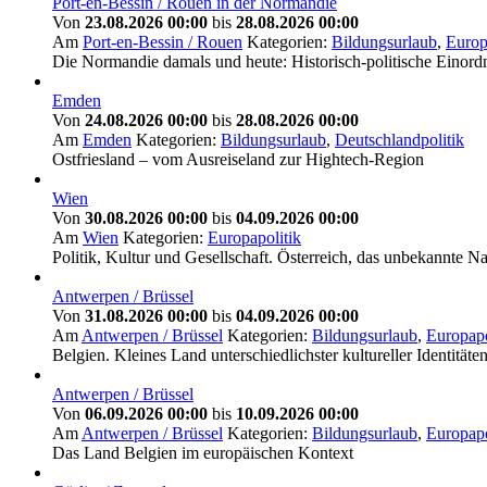
Port-en-Bessin / Rouen in der Normandie
Von
23.08.2026 00:00
bis
28.08.2026 00:00
Am
Port-en-Bessin / Rouen
Kategorien:
Bildungsurlaub
,
Europ
Die Normandie damals und heute: Historisch-politische Einord
Emden
Von
24.08.2026 00:00
bis
28.08.2026 00:00
Am
Emden
Kategorien:
Bildungsurlaub
,
Deutschlandpolitik
Ostfriesland – vom Ausreiseland zur Hightech-Region
Wien
Von
30.08.2026 00:00
bis
04.09.2026 00:00
Am
Wien
Kategorien:
Europapolitik
Politik, Kultur und Gesellschaft. Österreich, das unbekannte N
Antwerpen / Brüssel
Von
31.08.2026 00:00
bis
04.09.2026 00:00
Am
Antwerpen / Brüssel
Kategorien:
Bildungsurlaub
,
Europapo
Belgien. Kleines Land unterschiedlichster kultureller Identität
Antwerpen / Brüssel
Von
06.09.2026 00:00
bis
10.09.2026 00:00
Am
Antwerpen / Brüssel
Kategorien:
Bildungsurlaub
,
Europapo
Das Land Belgien im europäischen Kontext