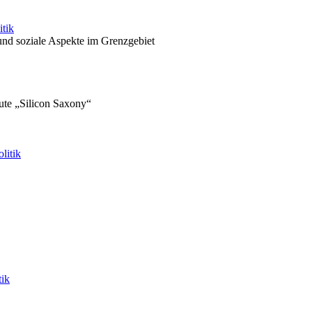
itik
 und soziale Aspekte im Grenzgebiet
ute „Silicon Saxony“
litik
tik