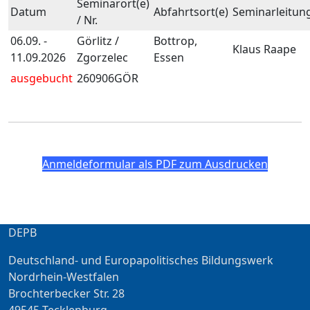
Seminarort(e)
Datum
Abfahrtsort(e)
Seminarleitun
/ Nr.
06.09. -
Görlitz /
Bottrop,
Klaus Raape
11.09.2026
Zgorzelec
Essen
ausgebucht
260906GÖR
Anmeldeformular als PDF zum Ausdrucken
DEPB
Deutschland- und Europapolitisches Bildungswerk
Nordrhein-Westfalen
Brochterbecker Str. 28
49545 Tecklenburg