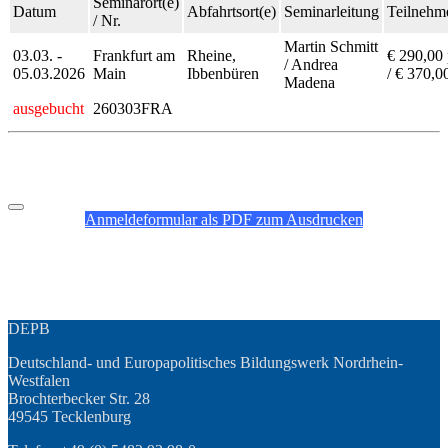
Seminarort(e)
Datum
Abfahrtsort(e)
Seminarleitung
Teilnehme
/ Nr.
Martin Schmitt
03.03. -
Frankfurt am
Rheine,
€ 290,00
/ Andrea
05.03.2026
Main
Ibbenbüren
/ € 370,0
Madena
ausgebucht
260303FRA
Anmeldeformular als PDF zum Ausdrucken
DEPB
Deutschland- und Europapolitisches Bildungswerk Nordrhein-
Westfalen
Brochterbecker Str. 28
49545 Tecklenburg