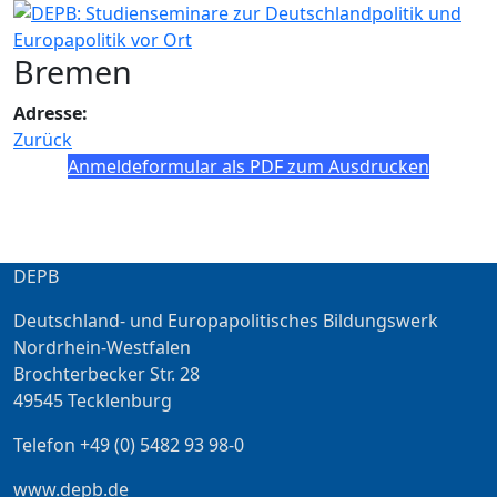
Bremen
Adresse:
Zurück
Anmeldeformular als PDF zum Ausdrucken
DEPB
Deutschland- und Europapolitisches Bildungswerk
Nordrhein-Westfalen
Brochterbecker Str. 28
49545 Tecklenburg
Telefon +49 (0) 5482 93 98-0
www.depb.de