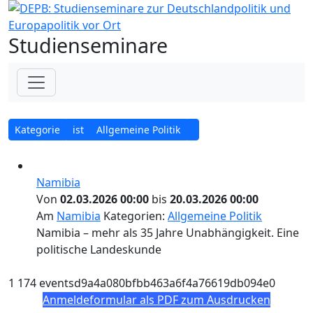
Studienseminare
Kategorie
ist
Allgemeine Politik
Namibia
Von
02.03.2026 00:00
bis
20.03.2026 00:00
Am
Namibia
Kategorien:
Allgemeine Politik
Namibia – mehr als 35 Jahre Unabhängigkeit. Eine
politische Landeskunde
1
174
eventsd9a4a080bfbb463a6f4a76619db094e0
Anmeldeformular als PDF zum Ausdrucken